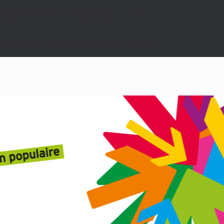
nt ignorés par tous les navigateurs pris en charge. in
nt ignorés par tous les navigateurs pris en charge. in