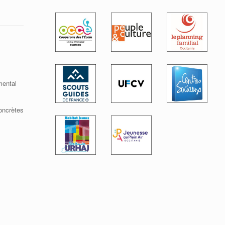
mental
concrètes