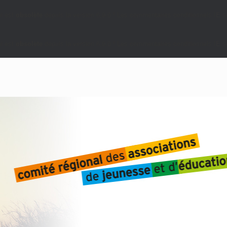
i est
obsolète
depuis la version 6.9.0 ! Les commentaires conditionnels IE so
i est
obsolète
depuis la version 6.9.0 ! Les commentaires conditionnels IE so