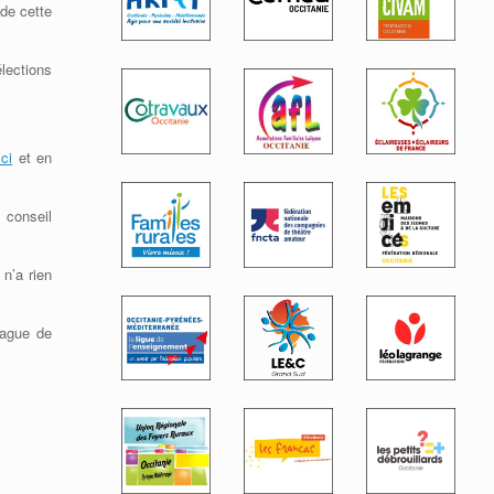
 de cette
lections
ci
et en
 conseil
 n’a rien
vague de