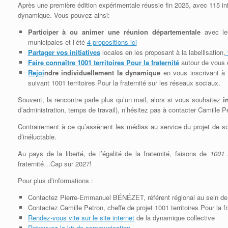
Après une première édition expérimentale réussie fin 2025, avec 115 in
dynamique. Vous pouvez ainsi:
Participer à ou animer une réunion départementale
avec le
municipales et l’été
4 propositions ici
Partager vos initiatives
locales en les proposant à la labellisation,
Faire connaître 1001 territoires Pour la fraternité
autour de vous 
Rejoi
ndre individuellement la dynamique
en vous inscrivant à 
suivant 1001 territoires Pour la fraternité sur les réseaux sociaux.
Souvent, la rencontre parle plus qu’un mail, alors si vous souhaitez
in
d’administration, temps de travail), n’hésitez pas à contacter Camille P
Contrairement à ce qu’assènent les médias au service du projet de socié
d’inéluctable.
Au pays de la liberté, de l’égalité de la fraternité, faisons de
1001 t
fraternité…Cap sur 2027!
Pour plus d’informations :
Contactez Pierre-Emmanuel BÉNÉZET, référent régional au sein de 
Contactez Camille Petron, cheffe de projet 1001 territoires Pour la fr
Rendez-vous vite sur le site internet
de la dynamique collective
Retrouvez le kit de communication