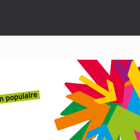
nt ignorés par tous les navigateurs pris en charge. in
nt ignorés par tous les navigateurs pris en charge. in