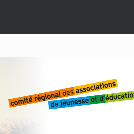
i est
obsolète
depuis la version 6.9.0 ! Les commentaires conditionnels IE so
i est
obsolète
depuis la version 6.9.0 ! Les commentaires conditionnels IE so