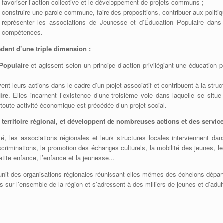
favoriser l’action collective et le développement de projets communs ;
construire une parole commune, faire des propositions, contribuer aux politi
représenter les associations de Jeunesse et d’Éducation Populaire dans
compétences.
dent d’une triple dimension :
 Populaire
et agissent selon un principe d’action privilégiant une éducation
ivent leurs actions dans le cadre d’un projet associatif et contribuent à la str
ire
. Elles incarnent l’existence d’une troisième voie dans laquelle se situ
oute activité économique est précédée d’un projet social.
erritoire régional, et développent de nombreuses actions et des services
ité, les associations régionales et leurs structures locales interviennent d
s discriminations, la promotion des échanges culturels, la mobilité des jeunes,
 petite enfance, l’enfance et la jeunesse…
éunit des organisations régionales réunissant elles-mêmes des échelons dépa
sur l’ensemble de la région et s’adressent à des milliers de jeunes et d’adul