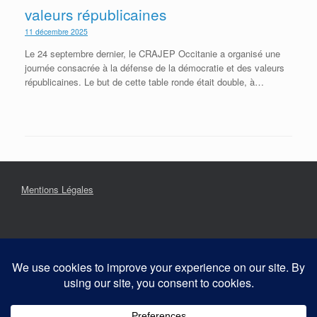
valeurs républicaines
11 décembre 2025
Le 24 septembre dernier, le CRAJEP Occitanie a organisé une
journée consacrée à la défense de la démocratie et des valeurs
républicaines. Le but de cette table ronde était double, à…
Mentions Légales
Contact
Confidentialité & Cookies : Ce site utilise des cookies. En
Offres d'emplois
continuant à utiliser ce site, vous acceptez leur utilisation.