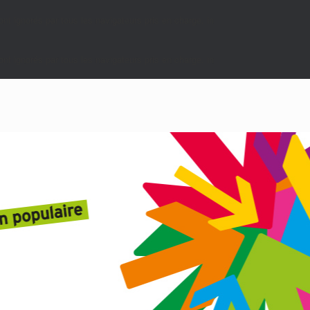
nt ignorés par tous les navigateurs pris en charge. in
nt ignorés par tous les navigateurs pris en charge. in