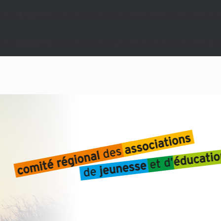
i est
obsolète
depuis la version 6.9.0 ! Les commentaires conditionnels IE so
i est
obsolète
depuis la version 6.9.0 ! Les commentaires conditionnels IE so