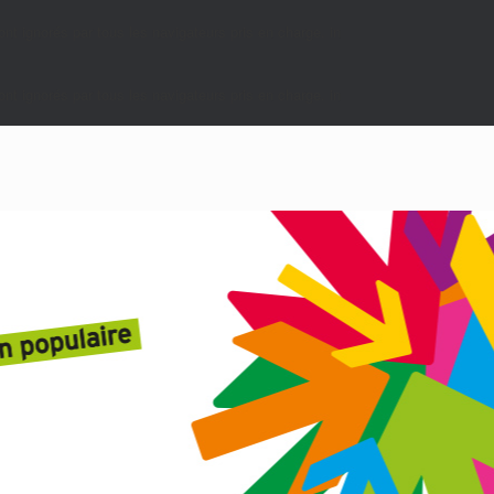
nt ignorés par tous les navigateurs pris en charge. in
nt ignorés par tous les navigateurs pris en charge. in