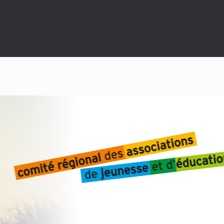
i est
obsolète
depuis la version 6.9.0 ! Les commentaires conditionnels IE so
i est
obsolète
depuis la version 6.9.0 ! Les commentaires conditionnels IE so