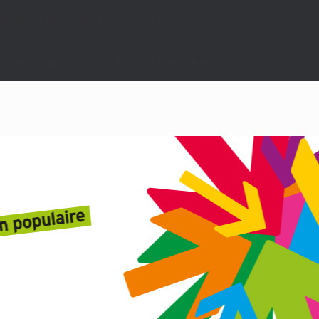
nt ignorés par tous les navigateurs pris en charge. in
nt ignorés par tous les navigateurs pris en charge. in