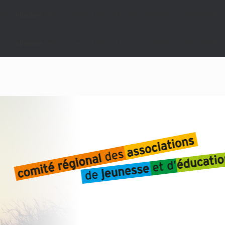
i est
obsolète
depuis la version 6.9.0 ! Les commentaires conditionnels IE so
i est
obsolète
depuis la version 6.9.0 ! Les commentaires conditionnels IE so