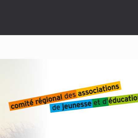
i est
obsolète
depuis la version 6.9.0 ! Les commentaires conditionnels IE so
i est
obsolète
depuis la version 6.9.0 ! Les commentaires conditionnels IE so