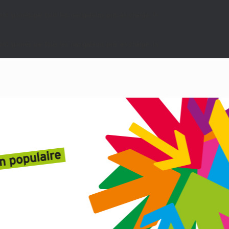
nt ignorés par tous les navigateurs pris en charge. in
nt ignorés par tous les navigateurs pris en charge. in