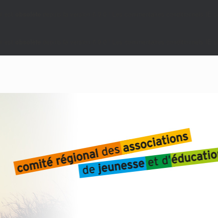
i est
obsolète
depuis la version 6.9.0 ! Les commentaires conditionnels IE so
i est
obsolète
depuis la version 6.9.0 ! Les commentaires conditionnels IE so