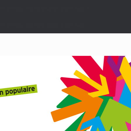
nt ignorés par tous les navigateurs pris en charge. in
nt ignorés par tous les navigateurs pris en charge. in