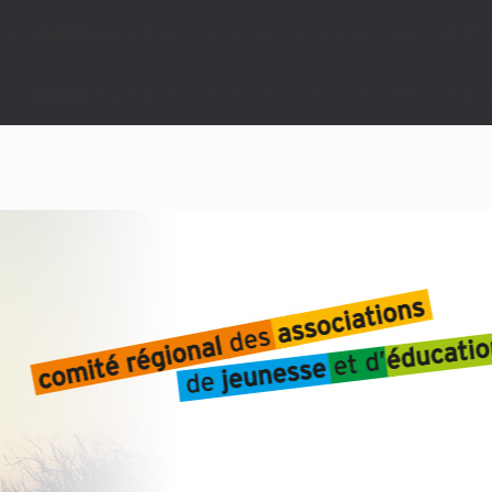
i est
obsolète
depuis la version 6.9.0 ! Les commentaires conditionnels IE so
i est
obsolète
depuis la version 6.9.0 ! Les commentaires conditionnels IE so