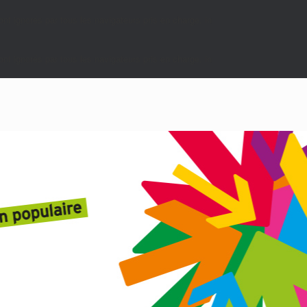
nt ignorés par tous les navigateurs pris en charge. in
nt ignorés par tous les navigateurs pris en charge. in