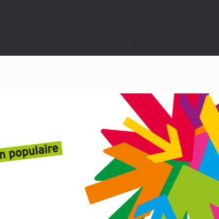
nt ignorés par tous les navigateurs pris en charge. in
nt ignorés par tous les navigateurs pris en charge. in