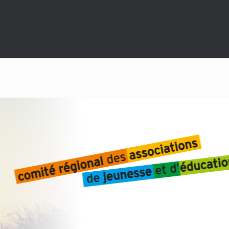
i est
obsolète
depuis la version 6.9.0 ! Les commentaires conditionnels IE so
i est
obsolète
depuis la version 6.9.0 ! Les commentaires conditionnels IE so