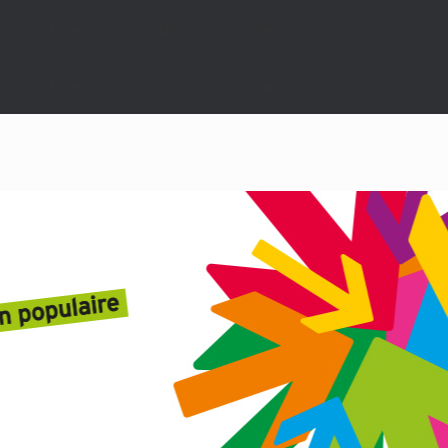
nt ignorés par tous les navigateurs pris en charge. in
nt ignorés par tous les navigateurs pris en charge. in