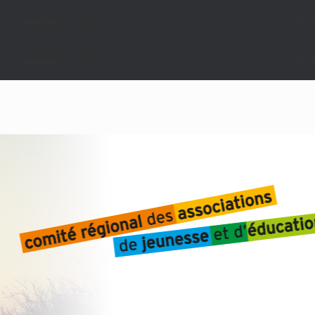
i est
obsolète
depuis la version 6.9.0 ! Les commentaires conditionnels IE so
i est
obsolète
depuis la version 6.9.0 ! Les commentaires conditionnels IE so