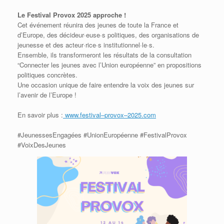
Le
Festival Provox 2025
approche !
Cet événement réunira des jeunes de toute la France et
d’Europe, des décideur·euse·s
politiques, des organisations de
jeunesse et des acteur·rice·s institutionnel·le·s.
Ensemble, ils transformeront les résultats de la consultation
“Connecter les jeunes avec l’Union
européenne” en
propositions
politiques concrètes
.
Une occasion unique de faire entendre la voix des jeunes sur
l’avenir de l’Europe !
E
n savoir plus :
www.festival
–
provox
–
2025.com
#Jeunesse
s
Engagée
s
#UnionEuropéenne #FestivalProvox
#VoixDesJeunes