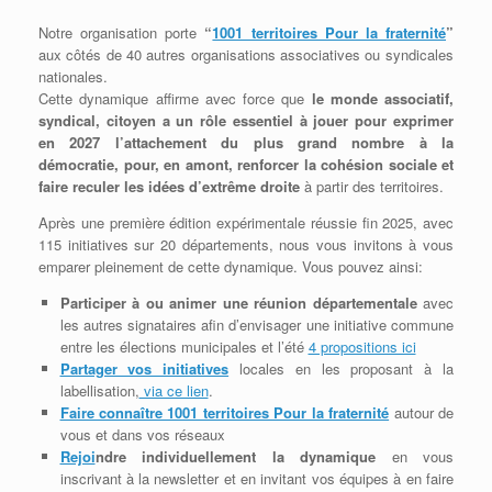
Notre organisation porte
“
1001 territoires Pour la fraternité
”
aux côtés de 40 autres organisations associatives ou syndicales
nationales.
Cette dynamique affirme avec force que
le monde associatif,
syndical, citoyen a un rôle essentiel à jouer pour exprimer
en 2027 l’attachement du plus grand nombre à la
démocratie, pour, en amont, renforcer la cohésion sociale et
faire reculer les idées d’extrême droite
à partir des territoires.
Après une première édition expérimentale réussie fin 2025, avec
115 initiatives sur 20 départements, nous vous invitons à vous
emparer pleinement de cette dynamique. Vous pouvez ainsi:
Participer à ou animer une réunion départementale
avec
les autres signataires afin d’envisager une initiative commune
entre les élections municipales et l’été
4 propositions ici
Partager vos initiatives
locales en les proposant à la
labellisation,
via ce lien
.
Faire connaître 1001 territoires Pour la fraternité
autour de
vous et dans vos réseaux
Rejoi
ndre individuellement la dynamique
en vous
inscrivant à la newsletter et en invitant vos équipes à en faire