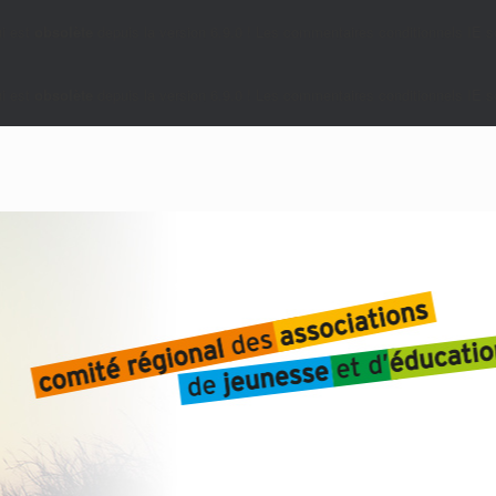
i est
obsolète
depuis la version 6.9.0 ! Les commentaires conditionnels IE so
i est
obsolète
depuis la version 6.9.0 ! Les commentaires conditionnels IE so