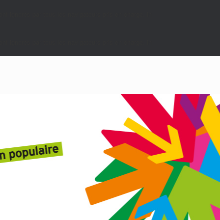
nt ignorés par tous les navigateurs pris en charge. in
nt ignorés par tous les navigateurs pris en charge. in