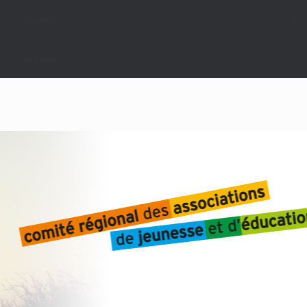
i est
obsolète
depuis la version 6.9.0 ! Les commentaires conditionnels IE so
i est
obsolète
depuis la version 6.9.0 ! Les commentaires conditionnels IE so