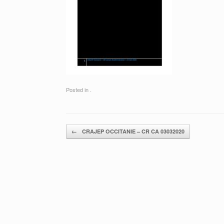
Posted in .
Post navigation
←
CRAJEP OCCITANIE – CR CA 03032020