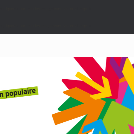
nt ignorés par tous les navigateurs pris en charge. in
nt ignorés par tous les navigateurs pris en charge. in