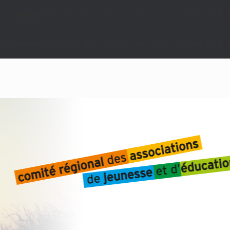
i est
obsolète
depuis la version 6.9.0 ! Les commentaires conditionnels IE so
i est
obsolète
depuis la version 6.9.0 ! Les commentaires conditionnels IE so