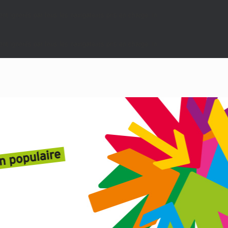
nt ignorés par tous les navigateurs pris en charge. in
nt ignorés par tous les navigateurs pris en charge. in