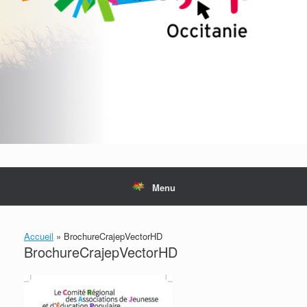
Menu
Accueil
»
BrochureCrajepVectorHD
BrochureCrajepVectorHD