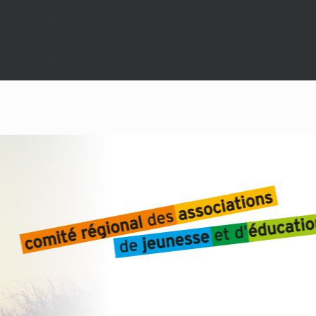
i est
obsolète
depuis la version 6.9.0 ! Les commentaires conditionnels IE so
i est
obsolète
depuis la version 6.9.0 ! Les commentaires conditionnels IE so