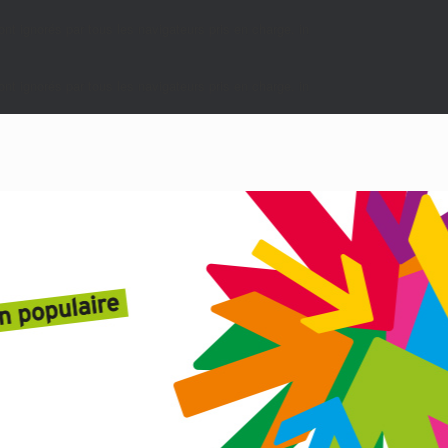
nt ignorés par tous les navigateurs pris en charge. in
nt ignorés par tous les navigateurs pris en charge. in