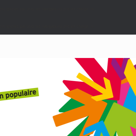
nt ignorés par tous les navigateurs pris en charge. in
nt ignorés par tous les navigateurs pris en charge. in