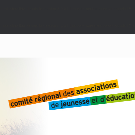
i est
obsolète
depuis la version 6.9.0 ! Les commentaires conditionnels IE so
i est
obsolète
depuis la version 6.9.0 ! Les commentaires conditionnels IE so