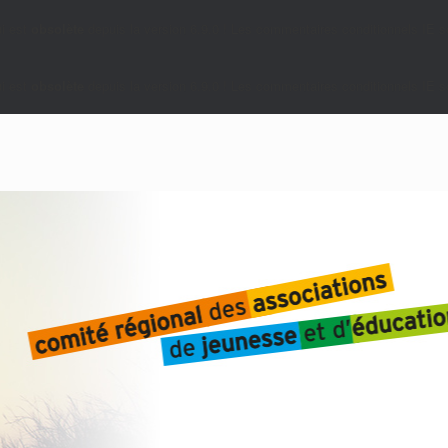
i est
obsolète
depuis la version 6.9.0 ! Les commentaires conditionnels IE so
i est
obsolète
depuis la version 6.9.0 ! Les commentaires conditionnels IE so