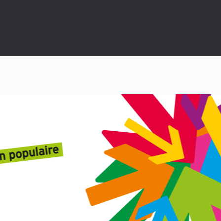
nt ignorés par tous les navigateurs pris en charge. in
nt ignorés par tous les navigateurs pris en charge. in