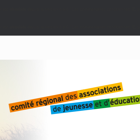
i est
obsolète
depuis la version 6.9.0 ! Les commentaires conditionnels IE so
i est
obsolète
depuis la version 6.9.0 ! Les commentaires conditionnels IE so