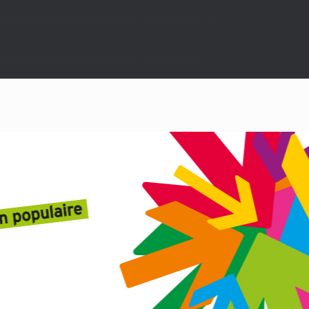
nt ignorés par tous les navigateurs pris en charge. in
nt ignorés par tous les navigateurs pris en charge. in